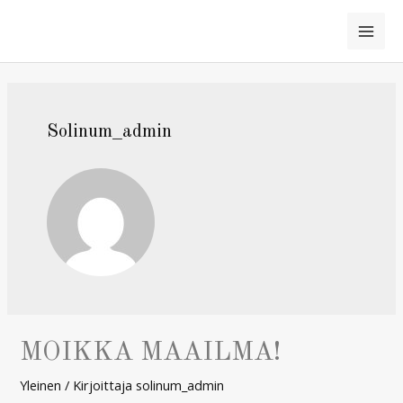
Siirry
sisältöön
MAI
ME
Solinum_admin
MOIKKA MAAILMA!
Yleinen
/ Kirjoittaja
solinum_admin